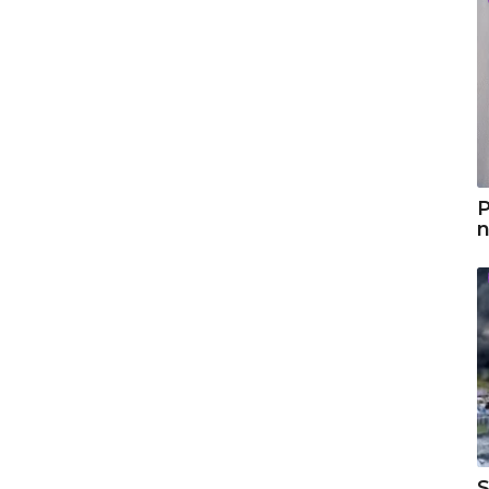
P
n
S