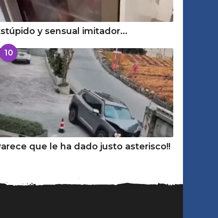
stúpido y sensual imitador...
10
arece que le ha dado justo asterisco!!