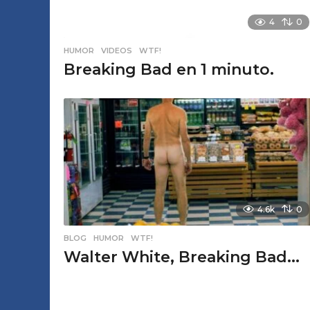
4
0
HUMOR
,
VIDEOS
,
WTF!
Breaking Bad en 1 minuto.
4.6k
0
BLOG
,
HUMOR
,
WTF!
Walter White, Breaking Bad...