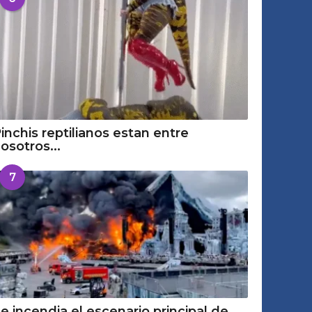
inchis reptilianos estan entre
osotros...
7
e incendia el escenario principal de