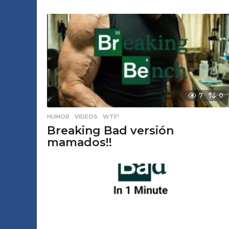
7
0
HUMOR
,
VIDEOS
,
WTF!
Breaking Bad versión
mamados!!