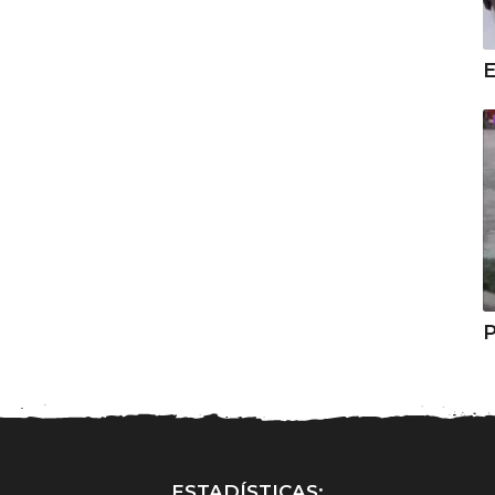
E
P
ESTADÍSTICAS: