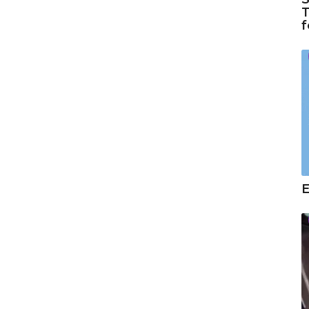
T
f
E