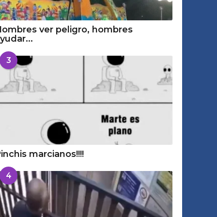
ombres ver peligro, hombres
yudar...
3
inchis marcianos!!!!
4