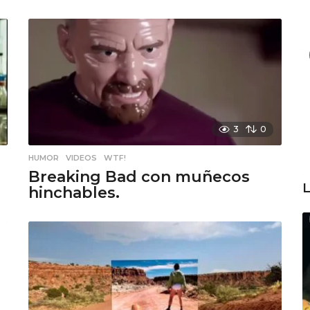
3
0
HUMOR
,
VIDEOS
,
WTF!
Breaking Bad con muñecos
L
hinchables.