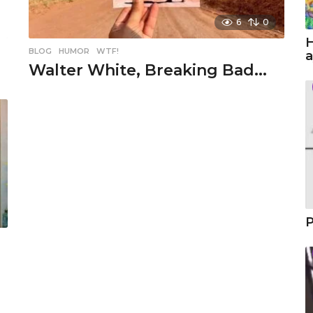
6
0
H
BLOG
,
HUMOR
,
WTF!
a
Walter White, Breaking Bad...
P