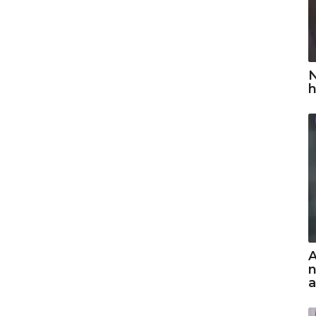
N
h
A
n
a