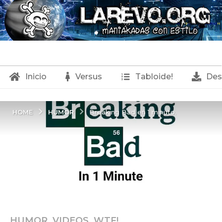
Inicio
Versus
Tabloide!
Des
HUMOR
HOME
Breaking Bad en 1 minuto.
HUMOR
,
VIDEOS
,
WTF!
6