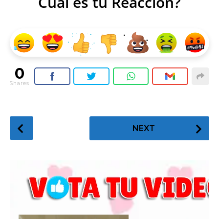
Cual es tu Reacción?
0
Shares
P
NEXT
o
s
t
P
a
g
i