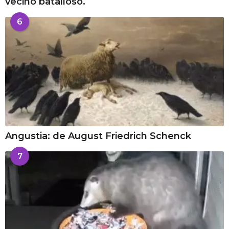
vecino batalloso.
6
Angustia: de August Friedrich Schenck
7