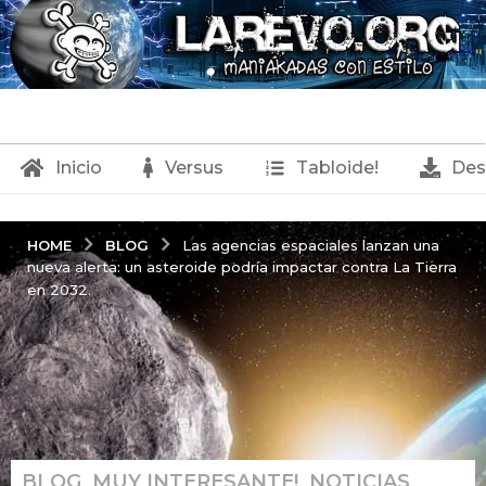
Inicio
Versus
Tabloide!
Des
BLOG
HOME
Las agencias espaciales lanzan una
nueva alerta: un asteroide podría impactar contra La Tierra
en 2032.
BLOG
,
MUY INTERESANTE!
,
NOTICIAS
,
2