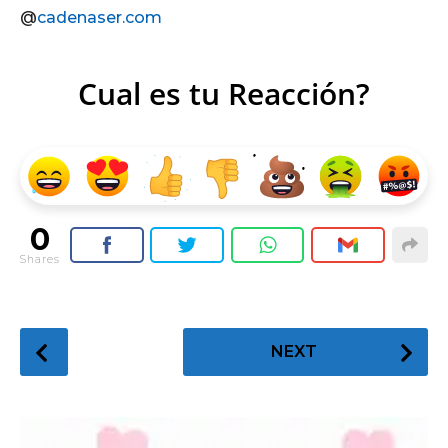
@
cadenaser.com
Cual es tu Reacción?
0
Shares
P
NEXT
o
s
t
P