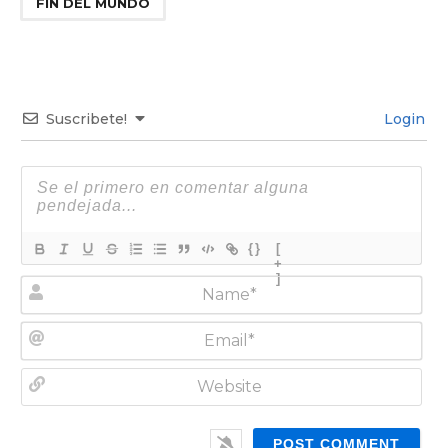
FIN DEL MUNDO
Suscribete!
Login
{}
[
+
]
N
a
m
E
e
m
*
a
W
i
e
l