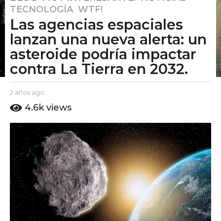
TECNOLOGÍA
,
WTF!
a
Las agencias espaciales
ñ
o
lanzan una nueva alerta: un
s
asteroide podría impactar
a
contra La Tierra en 2032.
g
o
b
2 años ago
2
2
y
a
a
4.6k
views
E
ñ
ñ
l
o
o
P
s
u
a
s
t
g
a
o
o
g
A
o
m
o