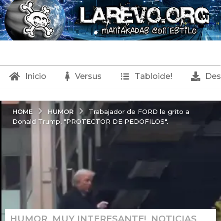
Inicio
Versus
Tabloide!
Des
HUMOR
HOME
Trabajador de FORD le grito a
Donald Trump, "PROTECTOR DE PEDOFILOS".
HUMOR
,
MUY INTERESANTE!
,
NOTICIAS
,
7