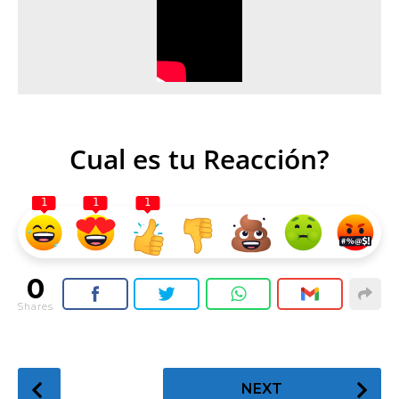
Cual es tu Reacción?
1
1
1
0
Shares
P
NEXT