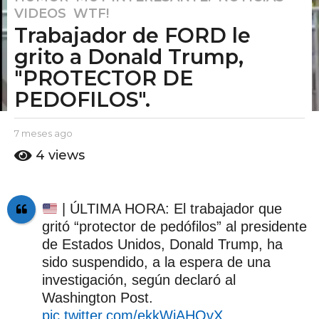
VIDEOS
,
WTF!
m
Trabajador de FORD le
e
s
grito a Donald Trump,
e
"PROTECTOR DE
s
PEDOFILOS".
a
g
b
7 meses ago
7
o
y
m
7
4
views
E
e
m
l
s
e
P
e
u
s
s
| ÚLTIMA HORA: El trabajador que
t
a
e
gritó “protector de pedófilos” al presidente
o
g
s
A
o
de Estados Unidos, Donald Trump, ha
a
m
sido suspendido, a la espera de una
o
g
investigación, según declaró al
o
Washington Post.
pic.twitter.com/ekkWiAHOvX