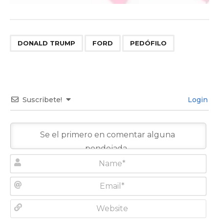
,
,
DONALD TRUMP
FORD
PEDÓFILO
Suscribete!
Login
N
a
m
E
e
m
*
a