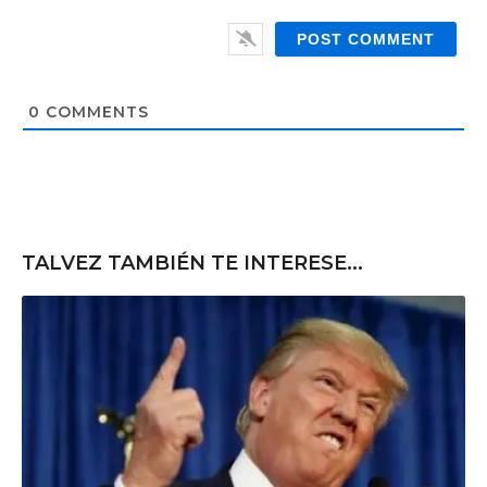
W
i
e
l
b
*
s
i
t
0
COMMENTS
e
TALVEZ TAMBIÉN TE INTERESE...