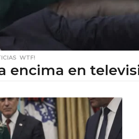
ICIAS
,
WTF!
 encima en televisió