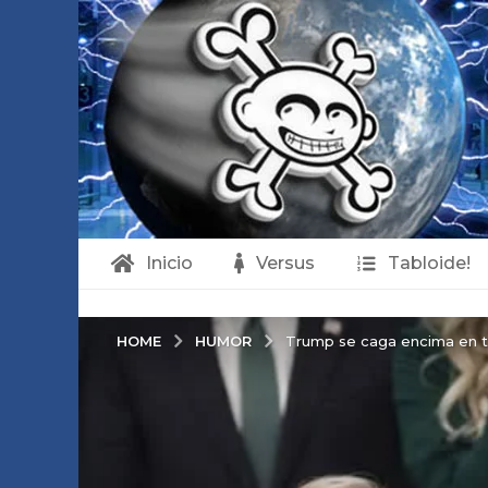
Inicio
Versus
Tabloide!
HUMOR
HOME
Trump se caga encima en tel