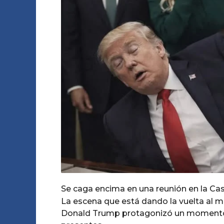
e
m
o
s
e
s
a
g
o
Se caga encima en una reunión en la Ca
La escena que está dando la vuelta al m
Donald Trump protagonizó un momento 