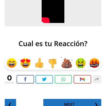
Cual es tu Reacción?
0
Shares
P
NEXT