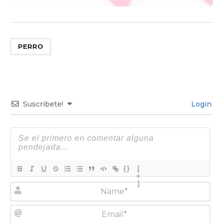
PERRO
Suscribete!
Login
{}
[
+
]
N
a