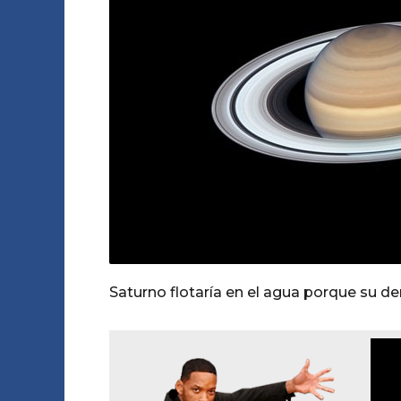
e
o
g
s
A
o
e
m
o
s
a
g
o
Saturno flotaría en el agua porque su d