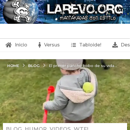
Inicio
Versus
Tabloide!
Des
BLOG
HOME
El primer pancho bobo de su vida...
BLOG
,
HUMOR
,
VIDEOS
,
WTF!
1