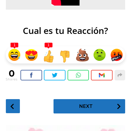
Cual es tu Reacción?
1
1
0
Shares
P
NEXT
o
s
t