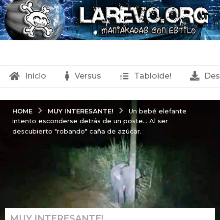
Inicio
Versus
Tabloide!
Des
MUY INTERESANTE!
HOME
Un bebé elefante
intento esconderse detrás de un poste... Al ser
descubierto "robando" caña de azúcar.
MUY INTERESANTE!
3