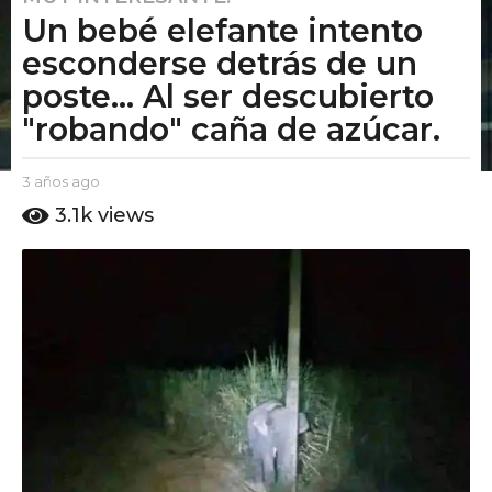
Un bebé elefante intento
a
ñ
esconderse detrás de un
o
poste... Al ser descubierto
s
"robando" caña de azúcar.
a
g
o
b
3 años ago
2
y
a
2
3.1k
views
E
ñ
a
l
o
ñ
P
s
u
o
a
t
g
s
o
o
a
A
g
m
o
o