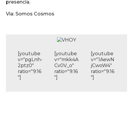
presencia.
Via: Somos Cosmos
[youtube
[youtube
[youtube
v="pgLnh-
v="mkk4A
v="1AewN
2ptz0"
Cv0V_o"
jCwoW4"
ratio="9:16
ratio="9:16
ratio="9:16
"]
"]
"]