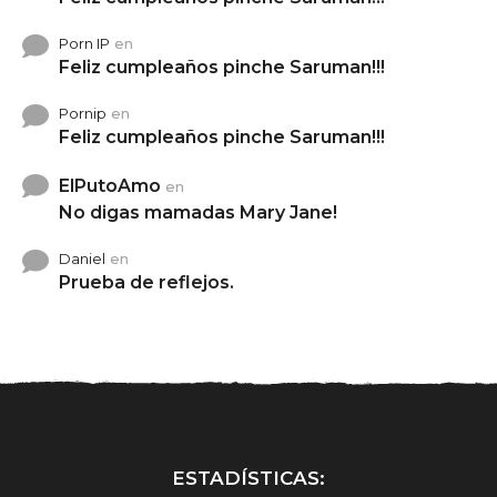
Porn IP
en
Feliz cumpleaños pinche Saruman!!!
Pornip
en
Feliz cumpleaños pinche Saruman!!!
ElPutoAmo
en
No digas mamadas Mary Jane!
Daniel
en
Prueba de reflejos.
ESTADÍSTICAS: