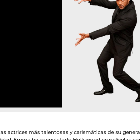
as actrices más talentosas y carismáticas de su genera
bilidad, Emma ha conquistado Hollywood en películas c