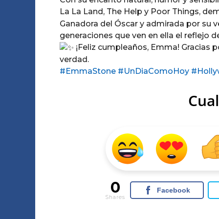
La La Land, The Help y Poor Things, de
Ganadora del Óscar y admirada por su ve
generaciones que ven en ella el reflejo d
¡Feliz cumpleaños, Emma! Gracias po
verdad.
#EmmaStone
#UnDiaComoHoy
#Holl
Cual
0
Facebook
Shares