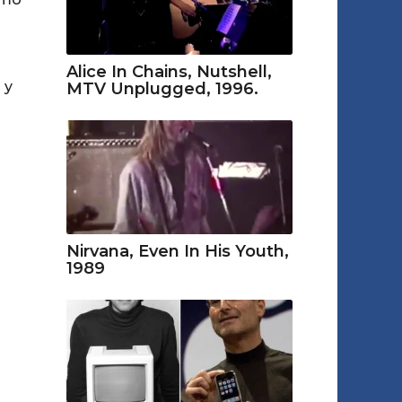
Alice In Chains, Nutshell,
 y
MTV Unplugged, 1996.
Nirvana, Even In His Youth,
1989