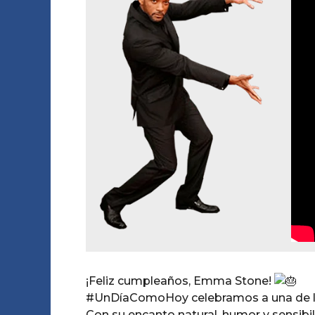
¡Feliz cumpleaños, Emma Stone!
#UnDíaComoHoy
celebramos a una de l
Con su encanto natural, humor y sensi