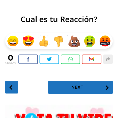
Cual es tu Reacción?
0
Shares
P
NEXT
o
s
t
P