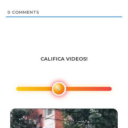
s
i
t
0
COMMENTS
e
CALIFICA VIDEOS!