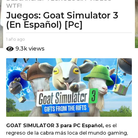
WTF!
a
Juegos: Goat Simulator 3
ñ
o
(En Español) [Pc]
a
g
b
1 año ago
1
o
y
a
9.3k
views
E
1
ñ
l
o
a
P
a
ñ
u
g
o
t
o
o
a
A
g
m
o
o
GOAT SIMULATOR 3 para PC Español,
es el
regreso de la cabra más loca del mundo gaming,