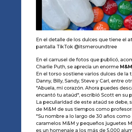
En el detalle de los dulces que tiene el 
pantalla TikTok @itsmeroundtree
En el carrusel de fotos que publicó, aco
Charlie Puth, se aprecia un enorme
M&M
En el torso sostiene varios dulces de la
Danny, Billy, Sandy, Steve y Carl, entre o
"Abuela, mi corazón. Ahora puedes desca
encantó tu ataúd", escribió Scott en su p
La peculiaridad de este ataúd se debe, 
de M&M de sus tiempos como profesor
"Su nombre a lo largo de 30 años como 
caramelos M&M y pequeños juguetes M&M
es un homenaje a los más de 5.000 alum