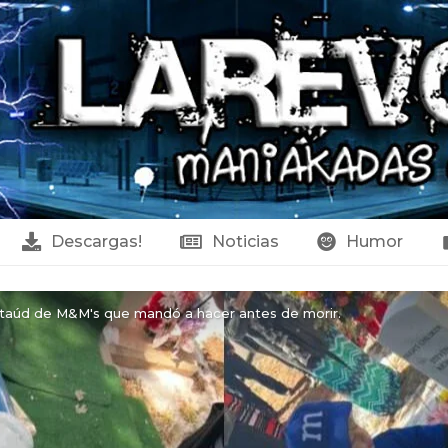
Descargas!
Noticias
Humor
ataúd de M&M's que mandó a hacer antes de morir.