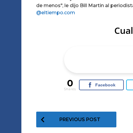
de menos", le dijo Bill Martin al periodist
@eltiempo.com
Cual
0
Facebook
Shares
P
PREVIOUS POST
o