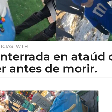
ICIAS
,
WTF!
enterrada en ataúd
 antes de morir.