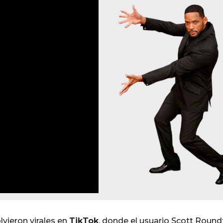
lvieron virales en
TikTok
, donde el usuario Scott Round