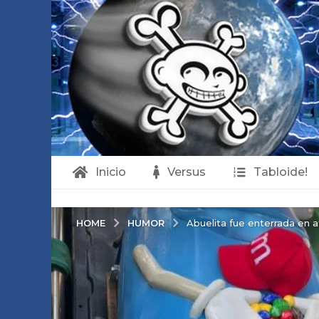
Inicio
Versus
Tabloide!
HUMOR
HOME
Abuelita fue enterrada en 