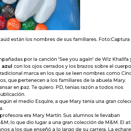
ataúd están los nombres de sus familiares.
Foto:
Captura
mpañadas por la canción 'See you again' de Wiz Khalifa 
 azul
con los ojos cerrados y los brazos sobre el cuerpo
 tradicional marca en los que se leen nombres como Cind
tros, que pertenecen a los familiares de la abuela Mary.
nsar en paz. Te quiero. PD, tenías razón a todos nos
ublicación.
según el medio Esquire, a que Mary tenía una gran colec
a.
profesora era Mary Martin. Sus alumnos le llevaban
, lo que dio lugar a una gran colección de M&M. El a
nos a los que enseñó a lo largo de su carrera. La echa