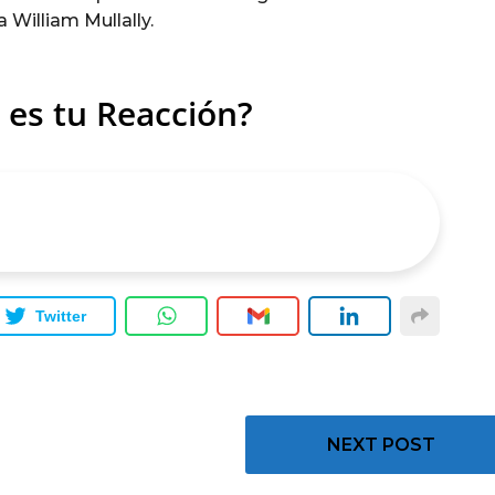
a William Mullally.
 es tu Reacción?
Twitter
NEXT POST