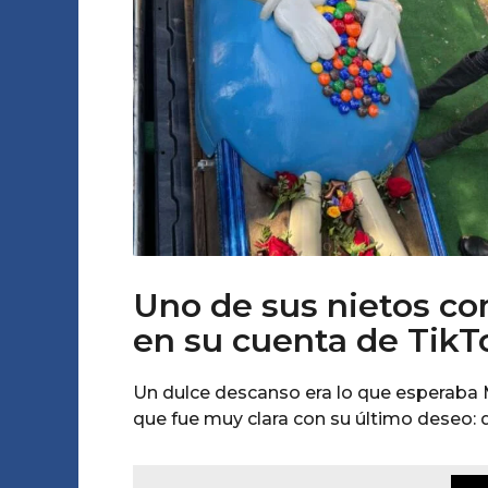
e
o
g
s
A
o
e
m
o
s
a
g
o
Uno de sus nietos com
en su cuenta de TikTok
Un dulce descanso era lo que esperaba 
que fue muy clara con su último deseo: 