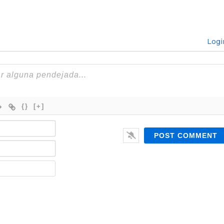
Logi
{}
[+]