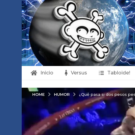
Inicio
Versus
Tabloide!
HUMOR
HOME
¿Qué pasa si dos pesos pes