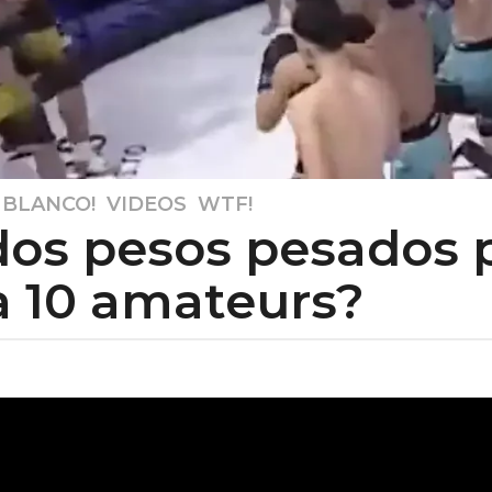
 BLANCO!
,
VIDEOS
,
WTF!
dos pesos pesados 
a 10 amateurs?