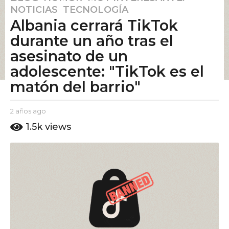
NOTICIAS
,
TECNOLOGÍA
a
Albania cerrará TikTok
ñ
o
durante un año tras el
s
asesinato de un
a
adolescente: "TikTok es el
g
matón del barrio"
o
2
a
b
2 años ago
2
y
ñ
a
1.5k
views
E
ñ
o
l
o
s
P
s
a
u
a
t
g
g
o
o
o
A
m
o