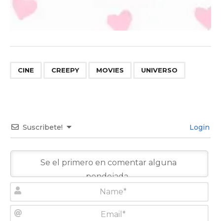
,
,
,
CINE
CREEPY
MOVIES
UNIVERSO
Suscribete!
Login
N
a