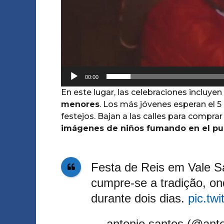
e
v
í
d
e
o
00:00
En este lugar, las celebraciones incluyen 
menores
. Los más jóvenes esperan el 5 
festejos. Bajan a las calles para comprar
imágenes de niños fumando en el pu
Festa de Reis em Vale Sal
cumpre-se a tradição, o
durante dois dias.
pic.tw
— antonio santos (@ant