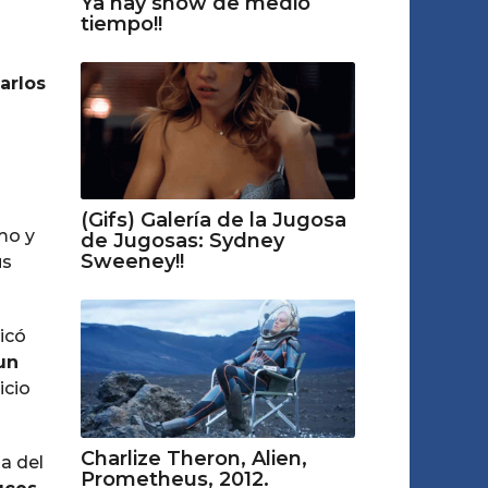
Ya hay show de medio
tiempo!!
arlos
(Gifs) Galería de la Jugosa
mo y
de Jugosas: Sydney
Sweeney!!
us
licó
un
icio
Charlize Theron, Alien,
da del
Prometheus, 2012.