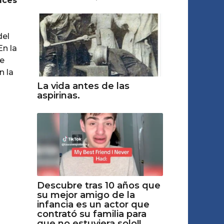
uces
del
En la
de
n la
La vida antes de las
aspirinas.
Descubre tras 10 años que
su mejor amigo de la
infancia es un actor que
contrató su familia para
que no estuviera solo!!