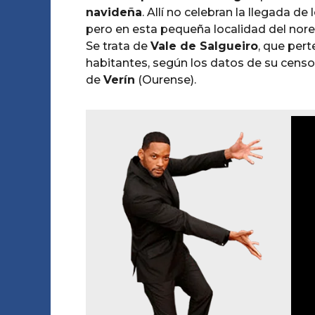
e
o
navideña
. Allí no celebran la llegada de 
g
s
A
o
pero en esta pequeña localidad del nore
e
m
Se trata de
Vale de Salgueiro
, que per
o
s
habitantes, según los datos de su censo
a
de
Verín
(Ourense).
g
o