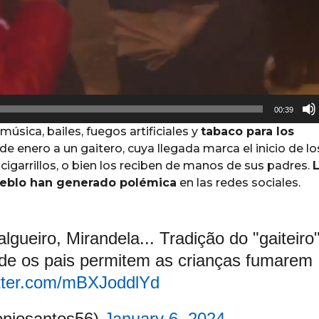
00:39
música, bailes, fuegos artificiales y
tabaco para los
de enero a un gaitero, cuya llegada marca el inicio de lo
 cigarrillos, o bien los reciben de manos de sus padres.
eblo han generado polémica
en las redes sociales.
gueiro, Mirandela... Tradição do "gaiteiro"
nde os pais permitem as crianças fumarem
itter.com/mBXJoddlYd
oniosantos56)
January 6, 2024