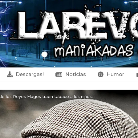
Descargas!
Noticias
Humor
e los Reyes Magos traen tabaco a los niños..