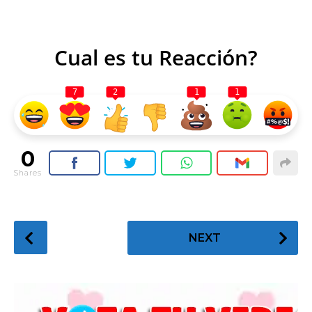
Cual es tu Reacción?
7
2
1
1
0
Shares
P
NEXT
o
s
t
P