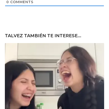
t
0
COMMENTS
e
TALVEZ TAMBIÉN TE INTERESE...