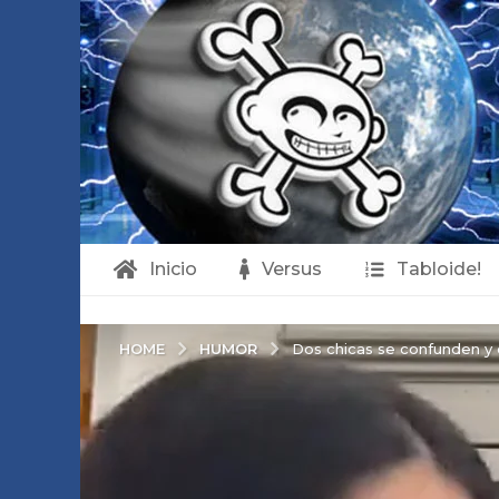
Inicio
Versus
Tabloide!
HUMOR
HOME
Dos chicas se confunden y