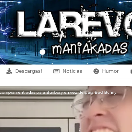
Descargas!
Noticias
Humor
 compran entradas para Bunbury en vez de para Bad Bunny.