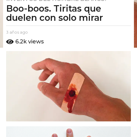
Boo-boos. Tiritas que
a
ñ
duelen con solo mirar
o
s
b
3 años ago
2
a
y
a
6.2k
views
g
E
ñ
l
o
o
P
s
2
u
a
a
t
g
ñ
o
o
A
o
m
s
o
a
g
o