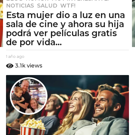
NOTICIAS
,
SALUD
,
WTF!
a
Esta mujer dio a luz en una
ñ
o
sala de cine y ahora su hija
a
podrá ver películas gratis
g
de por vida...
o
1
b
1 año ago
1
a
y
a
ñ
3.1k
views
E
ñ
o
l
o
a
P
a
u
g
g
t
o
o
o
A
m
o