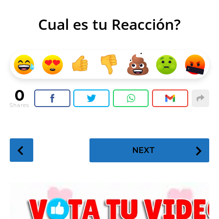
Cual es tu Reacción?
0
Shares
P
NEXT
o
s
t
P
a