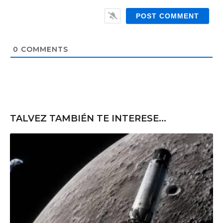
W
i
e
l
b
*
s
i
t
0
COMMENTS
e
TALVEZ TAMBIÉN TE INTERESE...