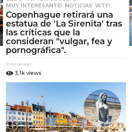
MUY INTERESANTE!
,
NOTICIAS
,
WTF!
2
Copenhague retirará una
m
e
estatua de 'La Sirenita' tras
s
las críticas que la
e
consideran "vulgar, fea y
s
pornográfica".
a
g
o
b
12 meses ago
1
y
1
2
3.1k
views
E
m
2
l
e
m
P
s
e
u
e
t
s
s
o
a
e
A
g
s
m
o
a
o
g