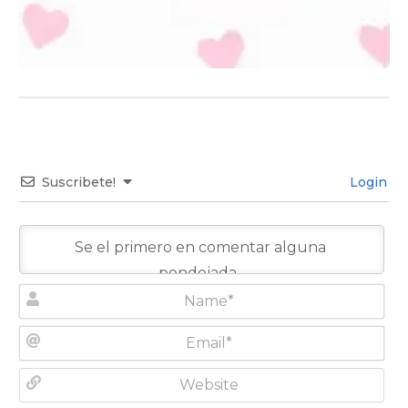
Suscribete!
Login
N
a
m
E
e
m
*
a