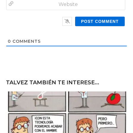
e
m
*
a
W
i
e
l
b
*
s
i
t
0
COMMENTS
e
TALVEZ TAMBIÉN TE INTERESE...