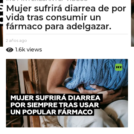
Mujer sufrirá diarrea de por
a
ñ
vida tras consumir un
o
fármaco para adelgazar.
s
a
b
2 años ago
2
g
y
a
1.6k
views
o
E
ñ
2
l
o
P
s
a
u
a
ñ
t
g
o
o
o
s
A
m
a
o
g
o