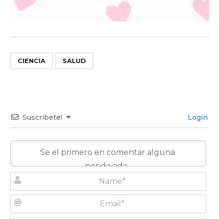
,
CIENCIA
SALUD
Suscribete!
Login
N
a
m
E