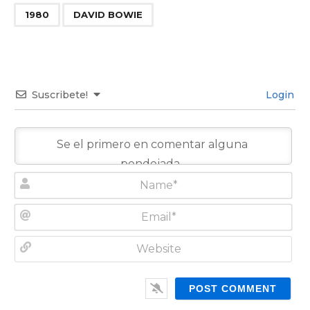
,
1980
DAVID BOWIE
Suscribete!
Login
N
a
m
E
e
m
*
a
W
i
e
l
b
*
s