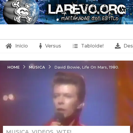
Inicio
Versus
Tabloide!
Des
MUSICA
HOME
David Bowie, Life On Mars, 1980.
MUSICA
,
VIDEOS
,
WTF!
6