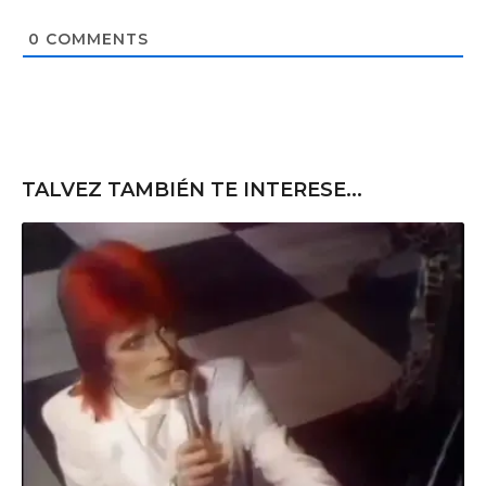
i
t
0
COMMENTS
e
TALVEZ TAMBIÉN TE INTERESE...