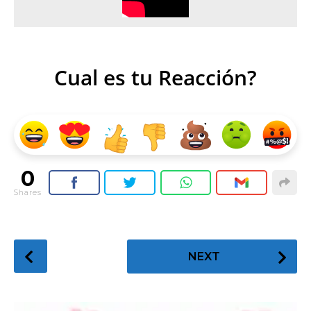
Cual es tu Reacción?
0
Shares
P
NEXT
o
s
t