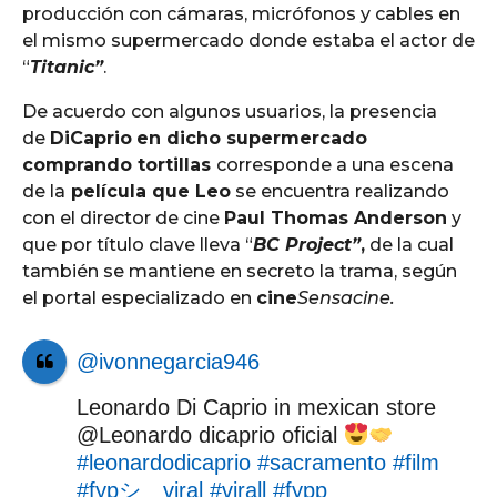
producción con cámaras, micrófonos y cables en
el mismo supermercado donde estaba el actor de
“
Titanic”
.
De acuerdo con algunos usuarios, la presencia
de
DiCaprio
en dicho supermercado
comprando tortillas
corresponde a una escena
de la
película que Leo
se encuentra realizando
con el director de cine
Paul Thomas Anderson
y
que por título clave lleva “
BC Project”
,
de la cual
también se mantiene en secreto la trama, según
el portal especializado en
cine
Sensacine.
@ivonnegarcia946
Leonardo Di Caprio in mexican store
@Leonardo dicaprio oficial
#leonardodicaprio
#sacramento
#film
#fypシ゚viral
#virall
#fypp