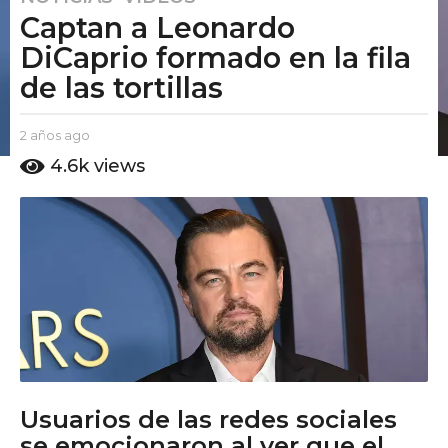
Captan a Leonardo
a
ñ
DiCaprio formado en la fila
o
de las tortillas
s
a
b
2 años ago
2
g
y
a
4.6k
views
o
E
ñ
2
l
o
P
s
a
u
a
ñ
t
g
o
o
o
s
A
m
a
o
g
o
Usuarios de las redes sociales
se emocionaron al ver que el