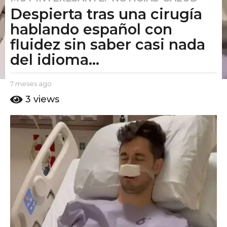
Despierta tras una cirugía
m
e
hablando español con
s
fluidez sin saber casi nada
e
del idioma...
s
a
g
b
7 meses ago
7
y
m
o
3
views
E
e
7
l
s
m
P
e
u
e
s
t
a
s
o
g
e
A
o
s
m
o
a
g
o