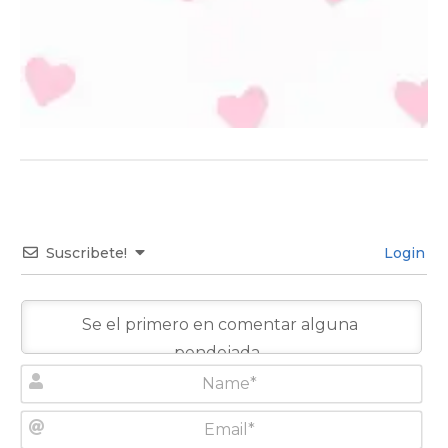
Suscribete!
Login
N
a