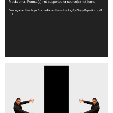
o
R
Media error: Format(s) not supported or source(s) not found
e
Descargar archivo: https://va.media.tumblr.com/tumblr_t2ju3bydpI1qam6ut.mp4?
p
_=1
r
o
d
u
c
t
o
r
d
e
v
í
d
e
o