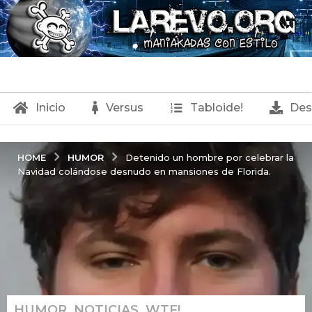
Inicio
Versus
Tabloide!
Des
HUMOR
HOME
Detenido un hombre por celebrar la
Navidad colándose desnudo en mansiones de Florida.
HUMOR
,
NOTICIAS
,
WTF!
7