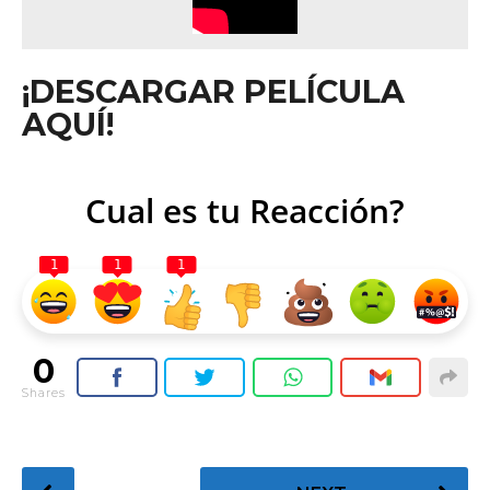
¡DESCARGAR PELÍCULA
AQUÍ!
Cual es tu Reacción?
1
1
1
0
Shares
P