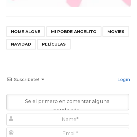
,
,
,
,
HOME ALONE
MI POBRE ANGELITO
MOVIES
NAVIDAD
PELÍCULAS
Suscribete!
Login
N
a