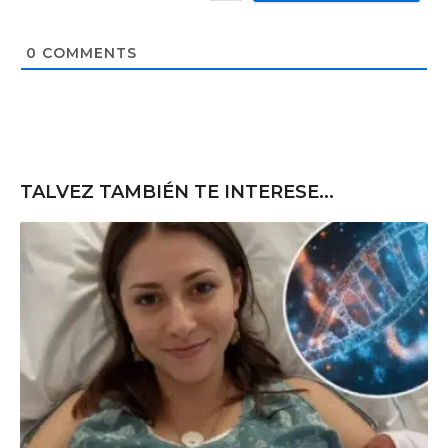
*
s
i
t
0
COMMENTS
e
TALVEZ TAMBIÉN TE INTERESE...