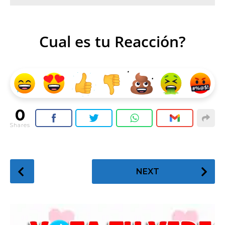
Cual es tu Reacción?
0
Shares
P
NEXT
o
s
t
P