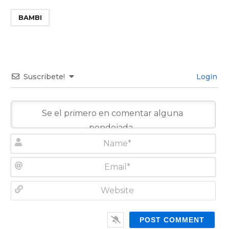
BAMBI
Suscribete!
Login
N
a
m
E
e
m
*
a
W
i
e
l
b