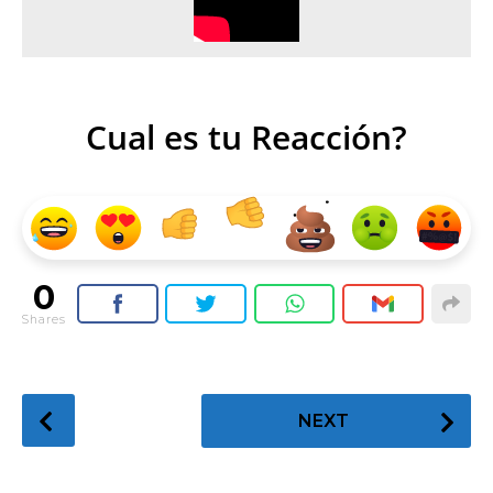
Cual es tu Reacción?
0
Shares
P
NEXT
o
s