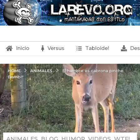
Inicio
Versus
Tabloide!
Des
ANIMALES
HOME
El hambre es cabrona pinche
Bambi!!
ANIMALES
,
BLOG
,
HUMOR
,
VIDEOS
,
WTF!
1