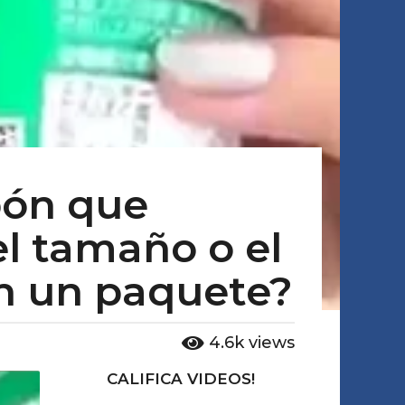
pón que
el tamaño o el
n un paquete?
4.6k
views
CALIFICA VIDEOS!