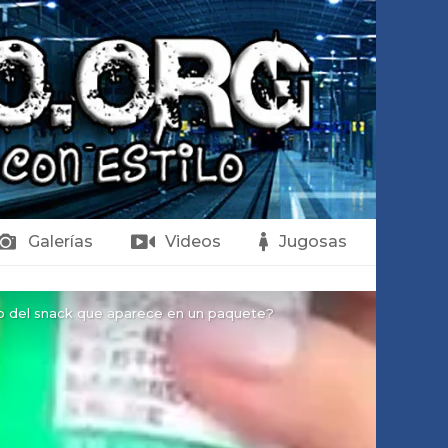
Galerías
Videos
Jugosas
cto del snack que aparece en un paquete?