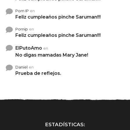
Porn IP
en
Feliz cumpleaños pinche Saruman!!!
Pornip
en
Feliz cumpleaños pinche Saruman!!!
ElPutoAmo
en
No digas mamadas Mary Jane!
Daniel
en
Prueba de reflejos.
ESTADÍSTICAS: