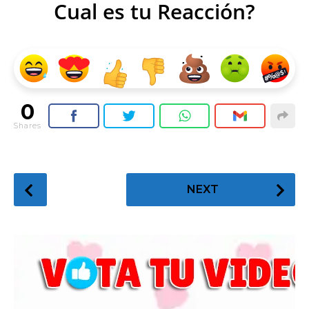
Cual es tu Reacción?
0
Shares
P
NEXT
o
s
t
P
a
g
i