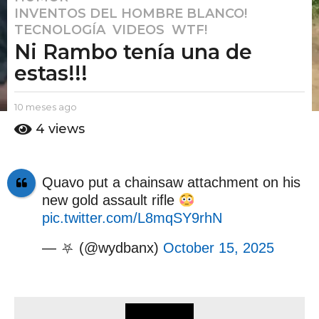
INVENTOS DEL HOMBRE BLANCO!
,
0
TECNOLOGÍA
,
VIDEOS
,
WTF!
m
Ni Rambo tenía una de
e
s
estas!!!
e
s
b
10 meses ago
1
a
y
0
4
views
E
g
m
l
e
o
P
s
1
u
e
Quavo put a chainsaw attachment on his
0
t
s
new gold assault rifle
o
a
m
A
g
pic.twitter.com/L8mqSY9rhN
e
m
o
s
o
— ⛧ (@wydbanx)
October 15, 2025
e
s
a
g