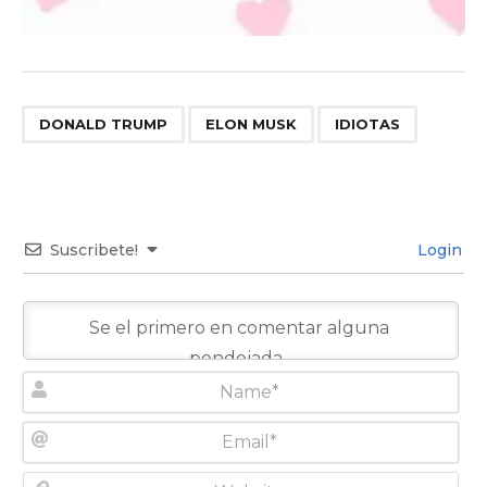
,
,
DONALD TRUMP
ELON MUSK
IDIOTAS
Suscribete!
Login
N
a
m
E
e