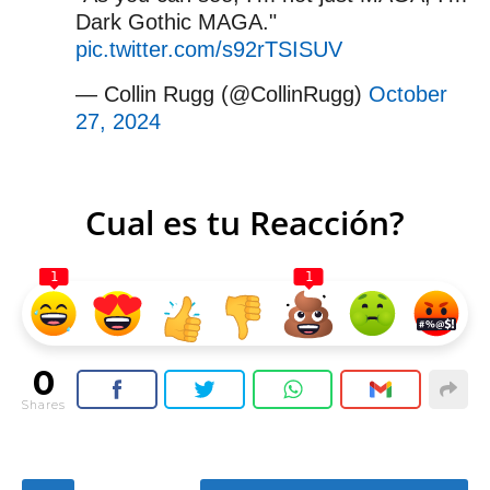
Dark Gothic MAGA."
pic.twitter.com/s92rTSISUV
— Collin Rugg (@CollinRugg)
October
27, 2024
Cual es tu Reacción?
1
1
0
Shares