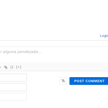
Logi
{}
[+]