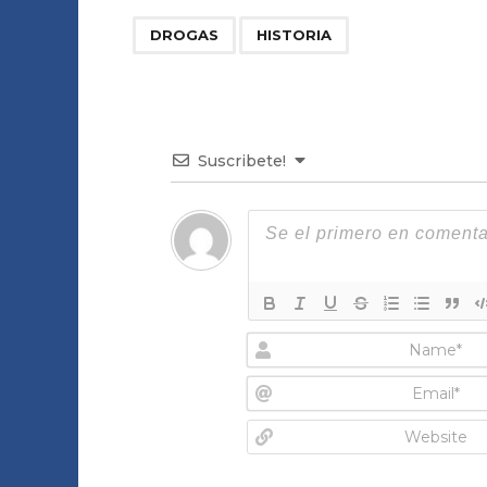
,
DROGAS
HISTORIA
Suscribete!
N
a
m
E
e
m
*
a
W
i
e