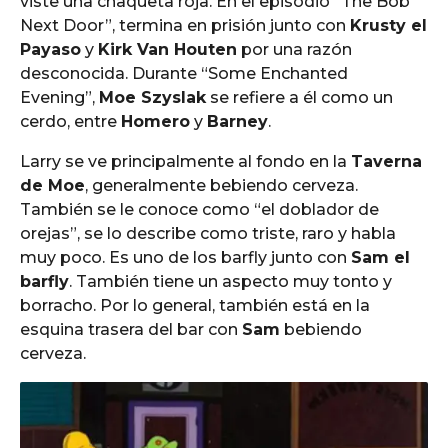
viste una chaqueta roja. En el episodio “The Bob
Next Door”, termina en prisión junto con
Krusty el
Payaso
y
Kirk Van Houten
por una razón
desconocida. Durante “Some Enchanted
Evening”,
Moe Szyslak
se refiere a él como un
cerdo, entre
Homero
y
Barney
.
Larry se ve principalmente al fondo en la
Taverna
de Moe
, generalmente bebiendo cerveza.
También se le conoce como “el doblador de
orejas”, se lo describe como triste, raro y habla
muy poco. Es uno de los barfly junto con
Sam el
barfly
. También tiene un aspecto muy tonto y
borracho. Por lo general, también está en la
esquina trasera del bar con
Sam
bebiendo
cerveza.