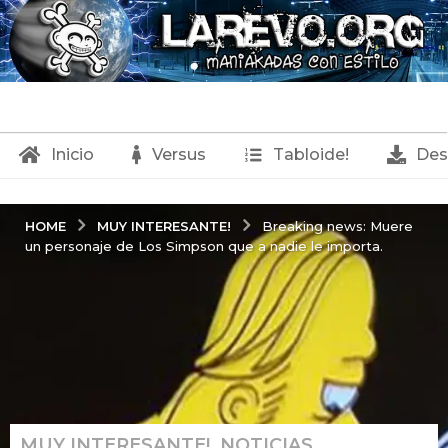
Inicio
Versus
Tabloide!
Des
MUY INTERESANTE!
HOME
Breaking news: Muere
un personaje de Los Simpson que a nadie le importa.
MUY INTERESANTE!
,
NOTICIAS
2