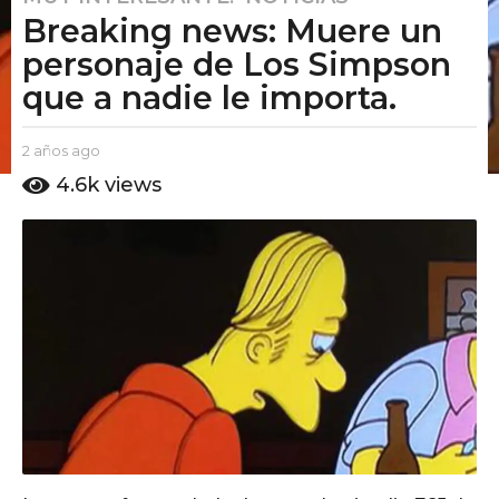
Breaking news: Muere un
a
ñ
personaje de Los Simpson
o
que a nadie le importa.
s
a
b
2 años ago
2
g
y
a
4.6k
views
o
E
ñ
2
l
o
P
s
a
u
a
ñ
t
g
o
o
o
s
A
m
a
o
g
o