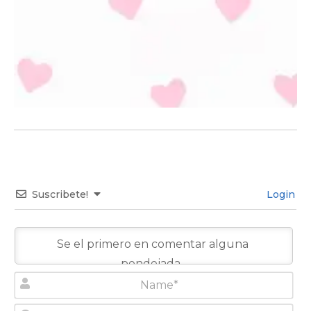
Suscribete!
Login
N