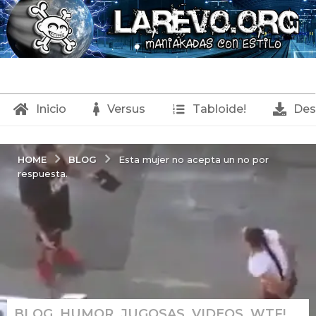
Inicio
Versus
Tabloide!
Des
BLOG
HOME
Esta mujer no acepta un no por
respuesta.
BLOG
,
HUMOR
,
JUGOSAS
,
VIDEOS
,
WTF!
1