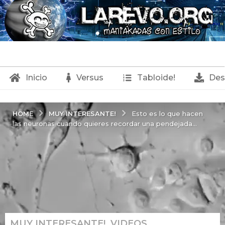
Inicio
Versus
Tabloide!
Des
MUY INTERESANTE!
HOME
Esto es lo que hacen
las neuronas cuando quieres recordar una pendejada...
MUY INTERESANTE!
,
VIDEOS
2