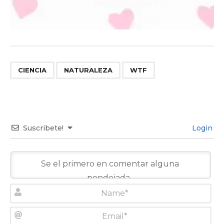
,
,
CIENCIA
NATURALEZA
WTF
Suscribete!
Login
N
a