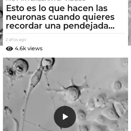
Esto es lo que hacen las
a
ñ
neuronas cuando quieres
o
recordar una pendejada...
s
a
b
2 años ago
2
g
y
a
4.6k
views
o
E
ñ
2
l
o
P
s
a
u
a
ñ
t
g
o
o
o
s
A
m
a
o
g
o