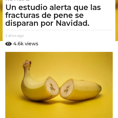
Un estudio alerta que las
a
ñ
fracturas de pene se
o
disparan por Navidad.
s
a
b
3 años ago
2
g
y
a
4.6k
views
o
E
ñ
2
l
o
P
s
a
u
a
ñ
t
g
o
o
o
s
A
m
a
o
g
o