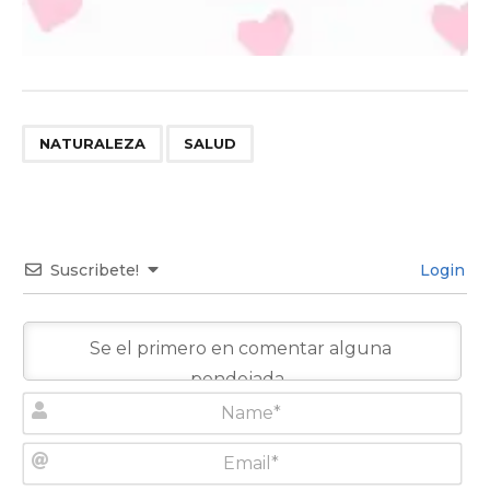
,
NATURALEZA
SALUD
Suscribete!
Login
N
a
m