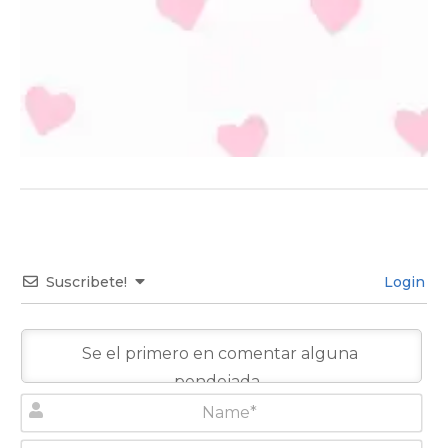
Suscribete!
Login
N