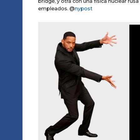
bridge, y otra con una física nuclear rus
empleados. @
nypost