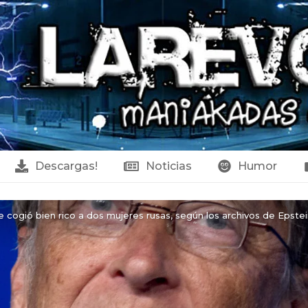
Descargas!
Noticias
Humor
e cogió bien rico a dos mujeres rusas, según los archivos de Epstei