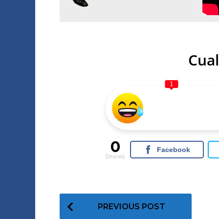
Cual
1
0
Facebook
Shares
P
PREVIOUS POST
o