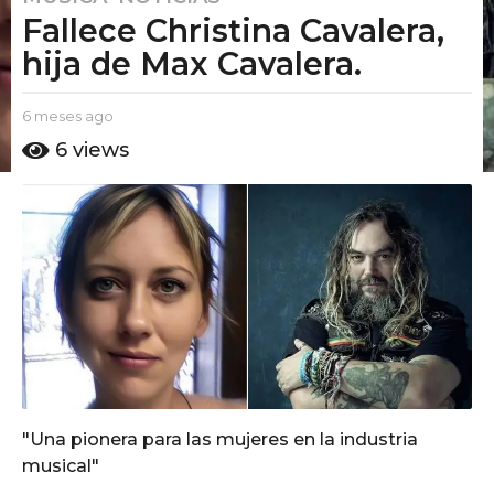
Fallece Christina Cavalera,
m
e
hija de Max Cavalera.
s
e
b
6 meses ago
6
s
y
m
6
views
a
E
e
l
s
g
P
e
o
u
s
6
t
a
m
o
g
A
o
e
m
s
o
e
s
a
g
"Una pionera para las mujeres en la industria
o
musical"