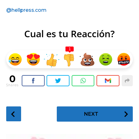
@hellpress.com
Cual es tu Reacción?
1
0
Shares
P
NEXT
o
s
t