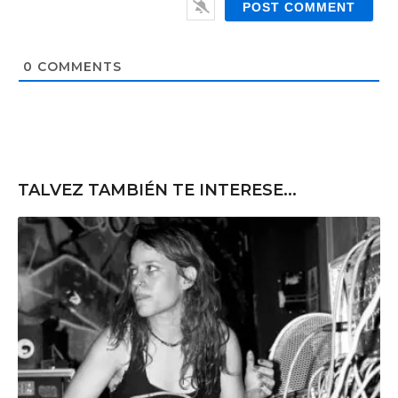
l
b
*
s
i
t
0
COMMENTS
e
TALVEZ TAMBIÉN TE INTERESE...