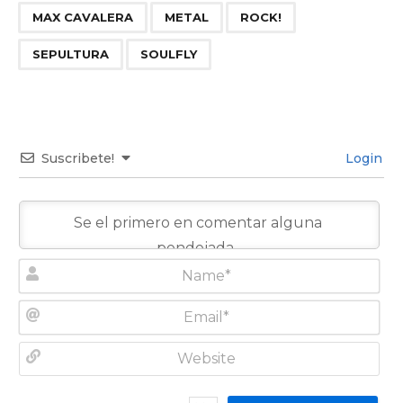
,
,
,
,
MAX CAVALERA
METAL
ROCK!
SEPULTURA
SOULFLY
Suscribete!
Login
N
a
m
E
e
m
*
a
W
i
e