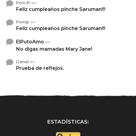
Porn IP
en
Feliz cumpleaños pinche Saruman!!!
Pornip
en
Feliz cumpleaños pinche Saruman!!!
ElPutoAmo
en
No digas mamadas Mary Jane!
Daniel
en
Prueba de reflejos.
ESTADÍSTICAS: