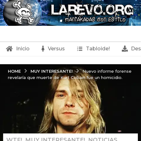
Inicio
Versus
Tabloide!
Des
MUY INTERESANTE!
HOME
Nuevo informe forense
revelaría que muerte de Kurt Cobain fue un homicidio.
WTF!
,
MUY INTERESANTE!
,
NOTICIAS
6