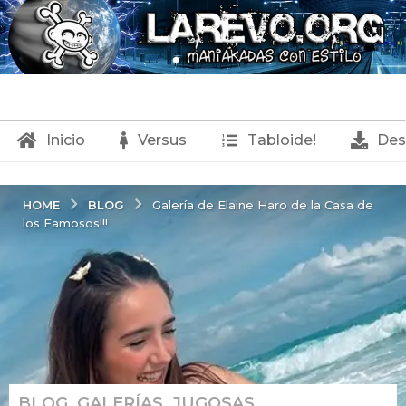
Inicio
Versus
Tabloide!
Des
BLOG
HOME
Galería de Elaine Haro de la Casa de
los Famosos!!!
BLOG
,
GALERÍAS
,
JUGOSAS
1