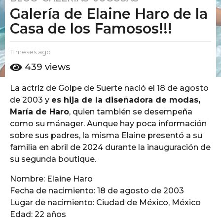
Galería de Elaine Haro de la
1
m
Casa de los Famosos!!!
e
s
b
11 meses ago
1
e
y
1
439
views
s
E
m
l
e
a
La actriz de Golpe de Suerte nació el 18 de agosto
P
s
g
u
e
de 2003 y
es hija de la diseñadora de modas,
o
t
s
María de Haro
, quien también se desempeña
1
o
a
como su mánager. Aunque hay poca información
A
g
1
sobre sus padres, la misma Elaine presentó a su
m
o
m
o
familia en abril de 2024 durante la inauguración de
e
su segunda boutique.
s
e
Nombre: Elaine Haro
s
Fecha de nacimiento: 18 de agosto de 2003
a
Lugar de nacimiento: Ciudad de México, México
g
Edad: 22 años