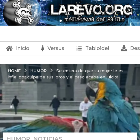
Inicio
Versus
Tabloide!
Des
HUMOR
HOME
Se entera de que su mujer le es
infiel por culpa de sus loros y el caso acaba en juicio!
HUMOR
,
NOTICIAS
2