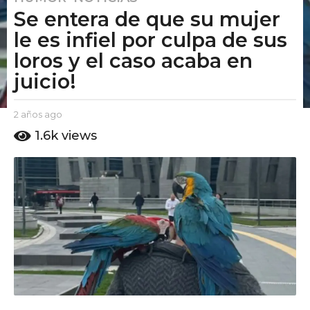
Se entera de que su mujer
a
ñ
le es infiel por culpa de sus
o
loros y el caso acaba en
s
juicio!
a
g
o
b
2 años ago
2
y
a
2
1.6k
views
E
ñ
a
l
o
ñ
P
s
u
o
a
t
g
s
o
o
a
A
g
m
o
o