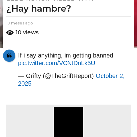
¿Hay hambre?
0
m
e
b
10 meses ago
1
s
y
0
10
views
E
m
e
l
e
s
P
s
a
u
e
If i say anything, im getting banned
t
g
s
pic.twitter.com/VCNtDnLk5U
o
a
o
A
g
1
m
— Grifty (@TheGriftReport)
October 2,
o
0
o
2025
m
e
s
e
s
a
g